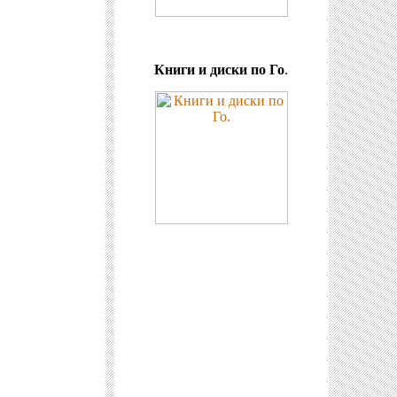
Книги и диски по Го
.