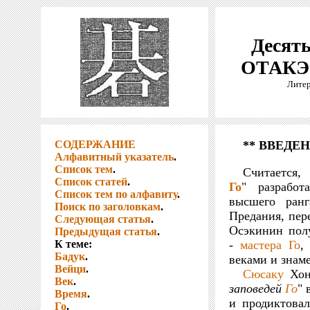
Десять
ОТАКЭ 
Литер
СОДЕРЖАНИЕ
** ВВЕДЕ
Алфавитный указатель
.
Список тем
.
Считается,
Список статей
.
Го
" разработ
Список тем по алфавиту
.
высшего ран
Поиск по заголовкам
.
Предания, пе
Следующая статья
.
Осэкинин пол
Предыдущая статья
.
К теме:
-
мастера
Го
,
Бадук
.
веками и знам
Вейци
.
Сюсаку
Хон
Век
.
заповедей
Го
" 
Время
.
и продиктова
Го
.