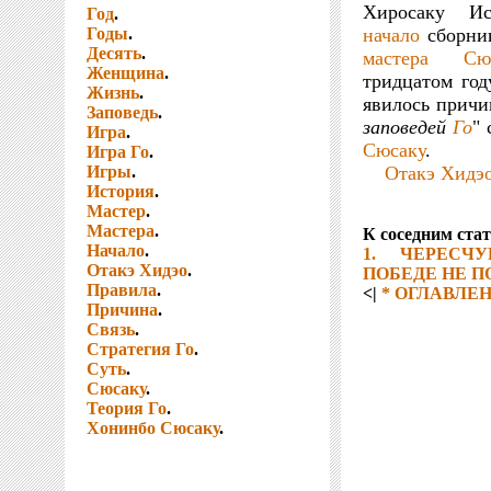
Хиросаку Ис
Год
.
Годы
.
начало
сборни
Десять
.
мастера
Сю
Женщина
.
тридцатом год
Жизнь
.
явилось причи
Заповедь
.
заповедей
Го
" 
Игра
.
Сюсаку
.
Игра Го
.
Игры
.
Отакэ Хидэ
История
.
Мастер
.
Мастера
.
К соседним ста
Начало
.
1. ЧЕРЕСЧ
Отакэ Хидэо
.
ПОБЕДЕ НЕ П
Правила
.
<|
* ОГЛАВЛЕ
Причина
.
Связь
.
Стратегия Го
.
Суть
.
Сюсаку
.
Теория Го
.
Хонинбо Сюсаку
.