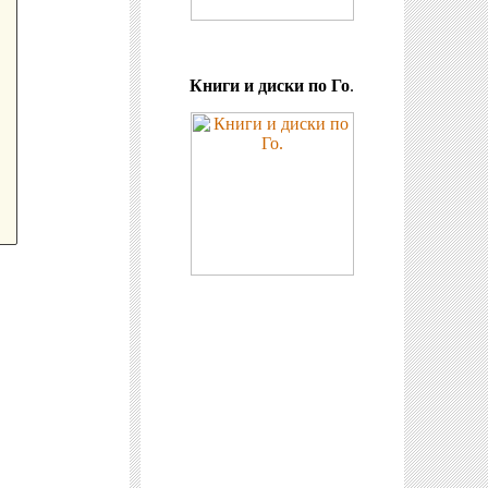
Книги и диски по Го
.