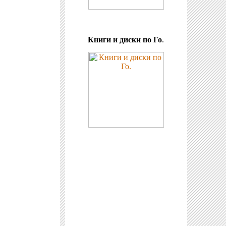
Книги и диски по Го
.